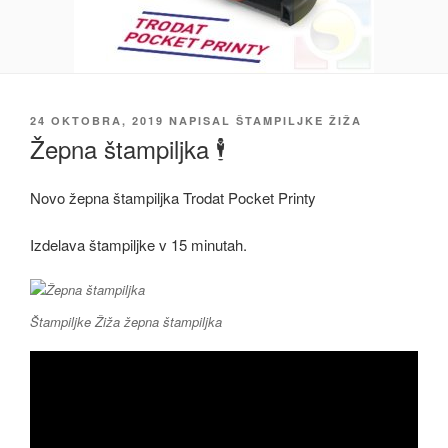
OBJAVLJENO
24 OKTOBRA, 2019
NAPISAL
ŠTAMPILJKE ŽIŽA
DNE
Žepna štampiljka 🕴️
Novo žepna štampiljka Trodat Pocket Printy
Izdelava štampiljke v 15 minutah.
Štampiljke Žiža žepna štampiljka