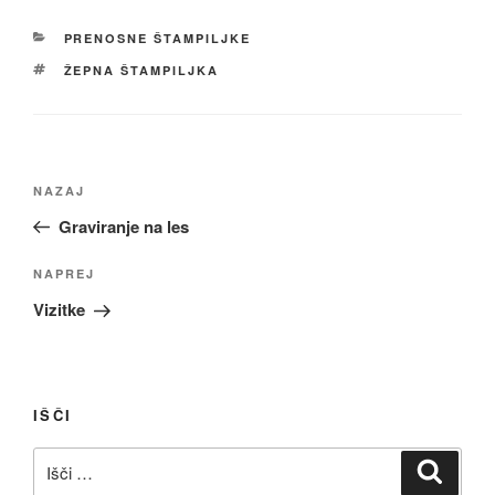
KATEGORIJE
PRENOSNE ŠTAMPILJKE
OZNAKE
ŽEPNA ŠTAMPILJKA
Navigacija
Prejšnji
NAZAJ
prispevka
prispevek
Graviranje na les
Naslednji
NAPREJ
prispevek
Vizitke
IŠČI
Išči:
Iskanj