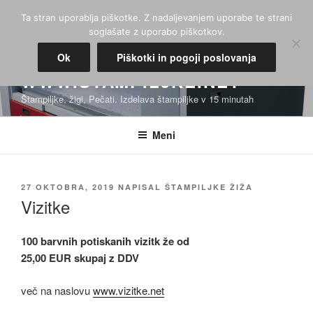
Skoči
Ta stran uporablja piškotke. Z nadaljevanjem uporabe te strani
na
soglašate z uporabo piškotkov.
vsebino
Ok
Piškotki in pogoji poslovanja
WWW.STAMPILJKE.NET
Štampiljke, žigi, Pečati. Izdelava štampiljke v 15 minutah
Meni
OBJAVLJENO
27 OKTOBRA, 2019
NAPISAL
ŠTAMPILJKE ŽIŽA
DNE
Vizitke
100 barvnih potiskanih vizitk že od
25,00 EUR skupaj z DDV
več na naslovu
www.vizitke.net