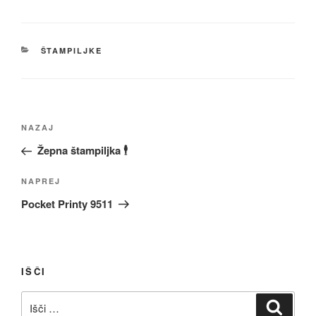
KATEGORIJE
ŠTAMPILJKE
Navigacija
Prejšnji
NAZAJ
prispevka
prispevek
Žepna štampiljka 🕴️
Naslednji
NAPREJ
prispevek
Pocket Printy 9511
IŠČI
Išči:
Iskanj