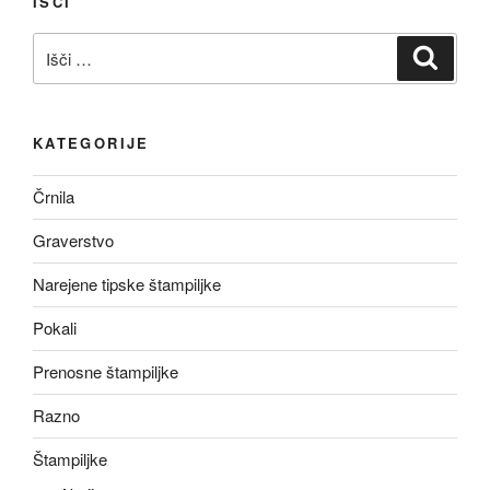
IŠČI
Išči:
Iskanj
KATEGORIJE
Črnila
Graverstvo
Narejene tipske štampiljke
Pokali
Prenosne štampiljke
Razno
Štampiljke