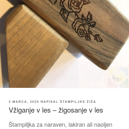
OBJAVLJENO
3 MARCA, 2020
NAPISAL
ŠTAMPILJKE ŽIŽA
DNE
Vžiganje v les – žigosanje v les
Štampiljka za naraven, lakiran ali naoljen