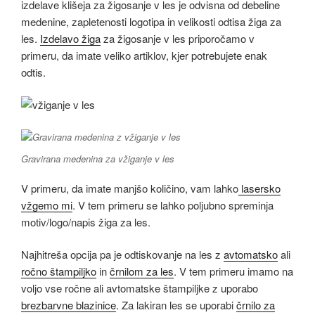
izdelave klišeja za žigosanje v les je odvisna od debeline
medenine, zapletenosti logotipa in velikosti odtisa žiga za
les.
Izdelavo žiga
za žigosanje v les priporočamo v
primeru, da imate veliko artiklov, kjer potrebujete enak
odtis.
Gravirana medenina za vžiganje v les
V primeru, da imate manjšo količino, vam lahko
lasersko
vžgemo mi
. V tem primeru se lahko poljubno spreminja
motiv/logo/napis žiga za les.
Najhitreša opcija pa je odtiskovanje na les z
avtomatsko
ali
ročno štampiljko
in
črnilom za les
. V tem primeru imamo na
voljo vse ročne ali avtomatske štampiljke z uporabo
brezbarvne blazinice
. Za lakiran les se uporabi
črnilo za