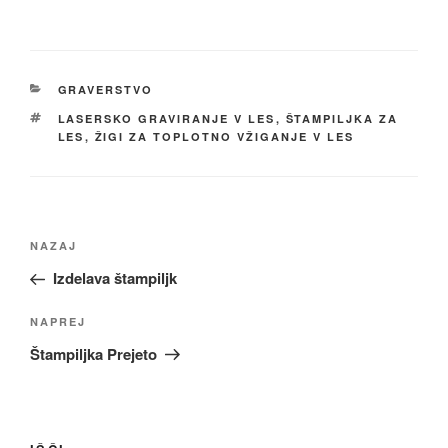
KATEGORIJE
GRAVERSTVO
OZNAKE
LASERSKO GRAVIRANJE V LES
,
ŠTAMPILJKA ZA
LES
,
ŽIGI ZA TOPLOTNO VŽIGANJE V LES
Navigacija
Prejšnji
NAZAJ
prispevka
prispevek
Izdelava štampiljk
Naslednji
NAPREJ
prispevek
Štampiljka Prejeto