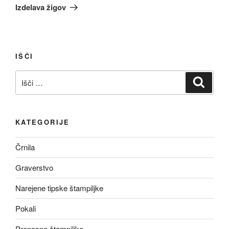
prispevek
Izdelava žigov
IŠČI
Išči:
Iskanj
KATEGORIJE
Črnila
Graverstvo
Narejene tipske štampiljke
Pokali
Prenosne štampiljke