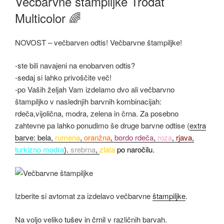
Večbarvne štampiljke Trodat
Multicolor 🌈
NOVOST – večbarven odtis! Večbarvne štampiljke!
-ste bili navajeni na enobarven odtis?
-sedaj si lahko privoščite več!
-po Vaših željah Vam izdelamo dvo ali večbarvno
štampiljko v naslednjih barvnih kombinacijah:
rdeča
,
vijolična
,
modra
,
zelena
in črna. Za posebno
zahtevne pa lahko ponudimo še druge
b
a
r
v
n
e
odtise (
extra
barve: bela,
rumena
,
oranžna
,
bordo rdeča
,
roza
,
rjava
,
turkizno modra
).
srebrna
,
zlata
po naročilu.
Izberite si avtomat za izdelavo večbarvne
štampiljke
.
Na voljo veliko
tušev in črnil
v različnih barvah.