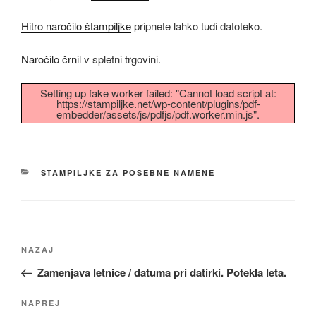
Hitro naročilo štampiljke
pripnete lahko tudi datoteko.
Naročilo črnil
v spletni trgovini.
Setting up fake worker failed: "Cannot load script at:
https://stampiljke.net/wp-content/plugins/pdf-
embedder/assets/js/pdfjs/pdf.worker.min.js".
KATEGORIJE
ŠTAMPILJKE ZA POSEBNE NAMENE
Navigacija
Prejšnji
NAZAJ
prispevka
prispevek
Zamenjava letnice / datuma pri datirki. Potekla leta.
Naslednji
NAPREJ