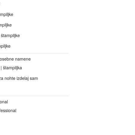
i
mpiljke
piljke
štampiljke
piljke
 posebne namene
 | štampiljka
za nohte izdelaj sam
onal
fessional