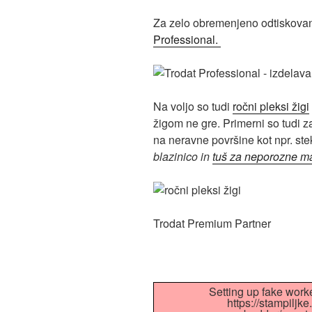
Za zelo obremenjeno odtiskovan
Professional.
Na voljo so tudi
ročni pleksi žigi
žigom ne gre. Primerni so tudi z
na neravne površine kot npr. ste
blazinico in
tuš za neporozne ma
Trodat Premium Partner
Setting up fake worke
https://stampiljk