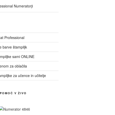
essional Numeratorji
at Professional
ne barve štampiljk
ampiljke sami ONLINE
menom za oblačila
ampiljke za učence in učitelje
 POMOČ V ŽIVO