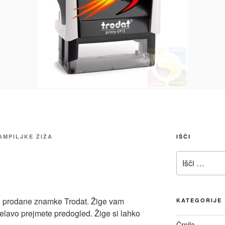
AMPILJKE ŽIŽA
IŠČI
Išči:
in prodane znamke Trodat. Žige vam
KATEGORIJE
elavo prejmete predogled. Žige si lahko
Črnila