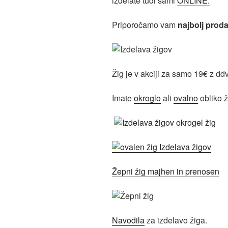
izdelate tudi sami
ONLINE.
Priporočamo vam
najbolj proda
Žig je v akciji za samo 19€ z ddv
Imate
okroglo
ali
ovalno
obliko 
Žepni žig majhen in prenosen
Navodila
za izdelavo žiga.