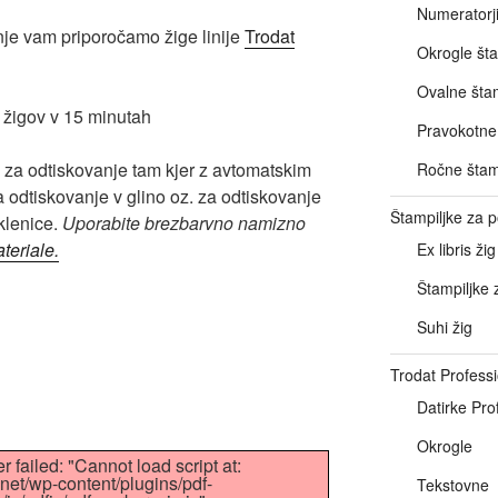
Numeratorj
je vam priporočamo žige linije
Trodat
Okrogle šta
Ovalne štam
Pravokotne 
za odtiskovanje tam kjer z avtomatskim
Ročne štam
a odtiskovanje v glino oz. za odtiskovanje
Štampiljke za
klenice.
Uporabite brezbarvno namizno
teriale.
Ex libris žig
Štampiljke 
Suhi žig
Trodat Professi
Datirke Pro
Okrogle
r failed: "Cannot load script at:
e.net/wp-content/plugins/pdf-
Tekstovne