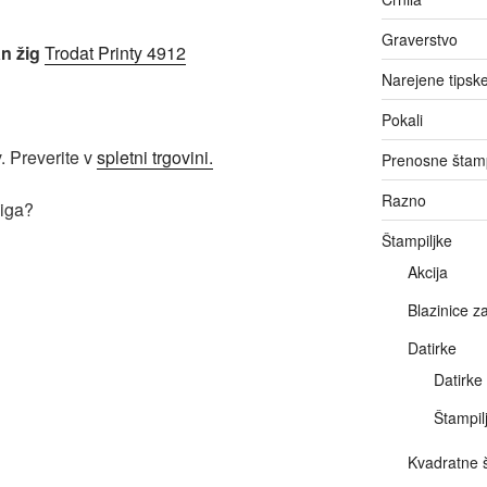
Graverstvo
n žig
Trodat Printy 4912
Narejene tipske
Pokali
. Preverite v
spletni trgovini.
Prenosne štamp
Razno
žiga?
Štampiljke
Akcija
Blazinice z
Datirke
Datirke
Štampil
Kvadratne š