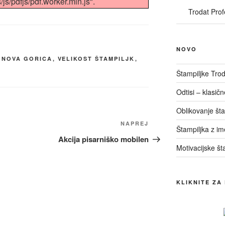
s/pdfjs/pdf.worker.min.js".
Trodat Prof
NOVO
 NOVA GORICA
,
VELIKOST ŠTAMPILJK
,
Štampiljke Trod
Odtisi – klasič
Oblikovanje št
Naslednji
NAPREJ
Štampiljka z i
prispevek
Akcija pisarniško mobilen
Motivacijske št
KLIKNITE ZA