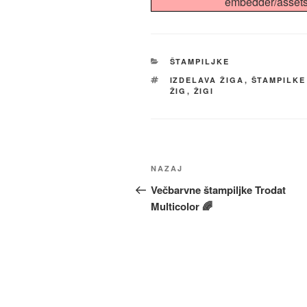
embedder/assets/j
KATEGORIJE
ŠTAMPILJKE
OZNAKE
IZDELAVA ŽIGA
,
ŠTAMPILKE
ŽIG
,
ŽIGI
Navigacija
Prejšnji
NAZAJ
prispevka
prispevek
Večbarvne štampiljke Trodat
Multicolor 🌈