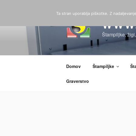
Skoči
na
Ta stran uporablja piškotke. Z nadaljevan
vsebino
WWW.
Štampiljke, žigi
Domov
Štampiljke
Št
Graverstvo