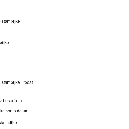
 štampiljke
iljke
a štampiljke Trodat
 z besedilom
jke samo datum
tampiljke