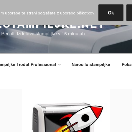
Ok
jem uporabe te strani soglašate z uporabo piškotkov.
STAMPILJKE.NET
, Pečati. Izdelava štampiljke v 15 minutah
ampiljke Trodat Professional
Naročilo štampiljke
Pokal