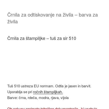
Črnila za odtiskovanje na živila – barva za
živila
Črnila za štampiljke – tuš za sir 510
Tuš 510 ustreza EU normam. Odtis je jasen in barvit.
Uporablja se pri
ročnih štampiljkah.
Barve: črna, rdeča, modra, rjava, vijola
Ob nakupu prejmete tehnično dokumentacijo , ki vsebuje