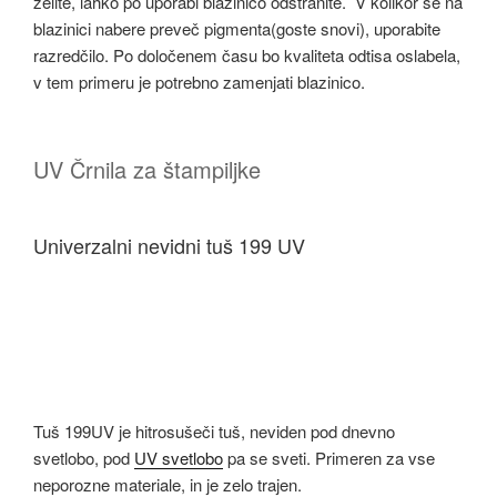
želite, lahko po uporabi blazinico odstranite. V kolikor se na
blazinici nabere preveč pigmenta(goste snovi), uporabite
razredčilo. Po določenem času bo kvaliteta odtisa oslabela,
v tem primeru je potrebno zamenjati blazinico.
UV Črnila za štampiljke
Univerzalni nevidni tuš 199 UV
Tuš 199UV je hitrosušeči tuš, neviden pod dnevno
svetlobo, pod
UV svetlobo
pa se sveti. Primeren za vse
neporozne materiale, in je zelo trajen.