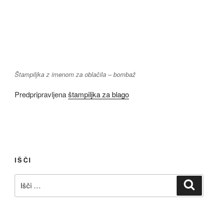
Štampiljka z imenom za oblačila – bombaž
Predpripravljena
štampiljka za blago
IŠČI
Išči:
Iskanj