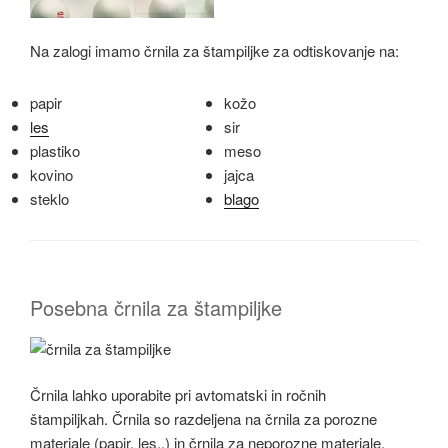
Na zalogi imamo črnila za štampiljke za odtiskovanje na:
papir
kožo
les
sir
plastiko
meso
kovino
jajca
steklo
blago
Posebna črnila za štampiljke
Črnila lahko uporabite pri avtomatski in ročnih
štampiljkah. Črnila so razdeljena na črnila za porozne
materiale (papir, les..) in črnila za neporozne materiale.