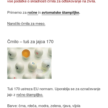
vse podatke o skladnosti črnila za odtiskovanje na živila.
Primerno za
ročne
in
avtomatske štampiljke
.
Naročilo črnila za meso.
Črnilo – tuš za jajca 170
Tuš 170 ustreza EU normam. Uporablja se za označevanje
jajc z
ročno štampiljko.
Barve: črna, rdeča, modra, zelena, rjava, vijola