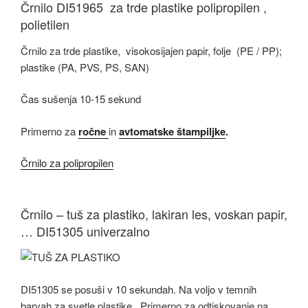
Črnilo DI51965 za trde plastike polipropilen ,
polietilen
Črnilo za trde plastike, visokosijajen papir, folje (PE / PP);
plastike (PA, PVS, PS, SAN)
Čas sušenja 10-15 sekund
Primerno za
ročne
in
avtomatske štampiljke
.
Črnilo za polipropilen
Črnilo – tuš za plastiko, lakiran les, voskan papir,
… DI51305 univerzalno
DI51305 se posuši v 10 sekundah. Na voljo v temnih
barvah za svetle plastike. Primerno za odtiskovanje na