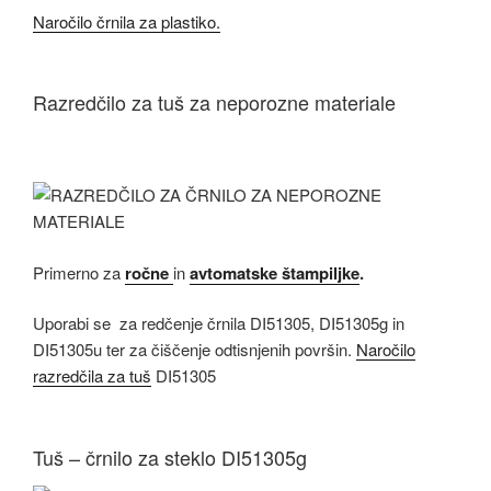
Naročilo črnila za plastiko.
Razredčilo za tuš za neporozne materiale
Primerno za
ročne
in
avtomatske štampiljke
.
Uporabi se za redčenje črnila DI51305, DI51305g in
DI51305u ter za čiščenje odtisnjenih površin.
Naročilo
razredčila za tuš
DI51305
Tuš – črnilo za steklo DI51305g