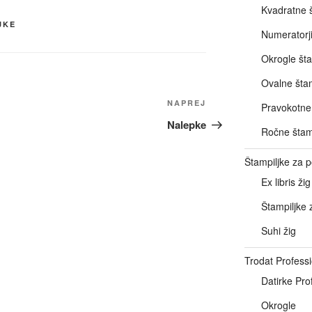
Kvadratne š
JKE
Numeratorj
Okrogle šta
Ovalne štam
Naslednji
NAPREJ
Pravokotne 
prispevek
Nalepke
Ročne štam
Štampiljke za
Ex libris žig
Štampiljke 
Suhi žig
Trodat Professi
Datirke Pro
Okrogle