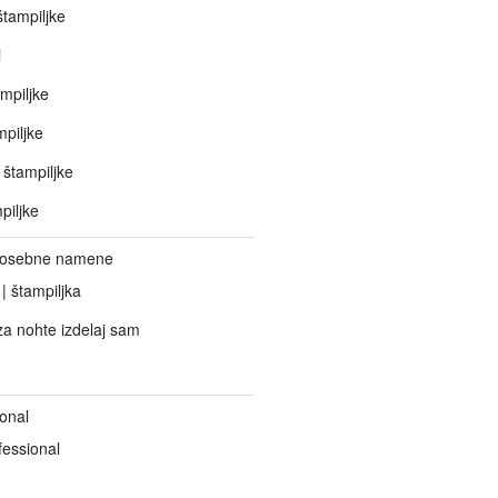
tampiljke
i
mpiljke
piljke
štampiljke
piljke
 posebne namene
 | štampiljka
za nohte izdelaj sam
onal
fessional