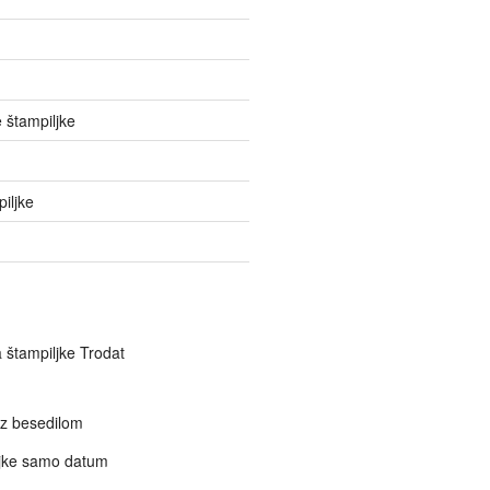
 štampiljke
iljke
a štampiljke Trodat
 z besedilom
jke samo datum