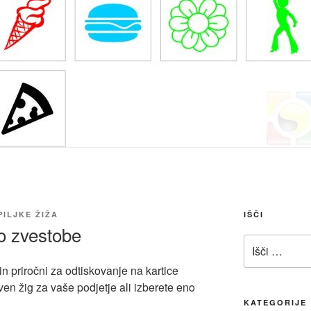
ILJKE ŽIŽA
IŠČI
co zvestobe
Išči:
in priročni za odtiskovanje na kartice
ven žig za vaše podjetje ali izberete eno
KATEGORIJE