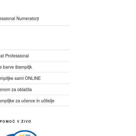
essional Numeratorji
at Professional
ne barve štampiljk
ampiljke sami ONLINE
menom za oblačila
ampiljke za učence in učitelje
 POMOČ V ŽIVO