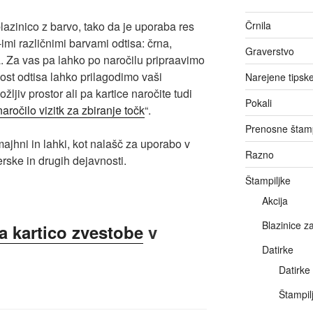
blazinico z barvo, tako da je uporaba res
Črnila
imi različnimi barvami odtisa: črna,
Graverstvo
a. Za vas pa lahko po naročilu pripraavimo
ost odtisa lahko prilagodimo vaši
Narejene tipske
ožljiv prostor ali pa kartice naročite tudi
Pokali
aročilo vizitk za zbiranje točk
“.
Prenosne štamp
majhni in lahki, kot nalašč za uporabo v
Razno
erske in drugih dejavnosti.
Štampiljke
Akcija
Blazinice z
a kartico zvestobe
v
Datirke
Datirke
Štampil