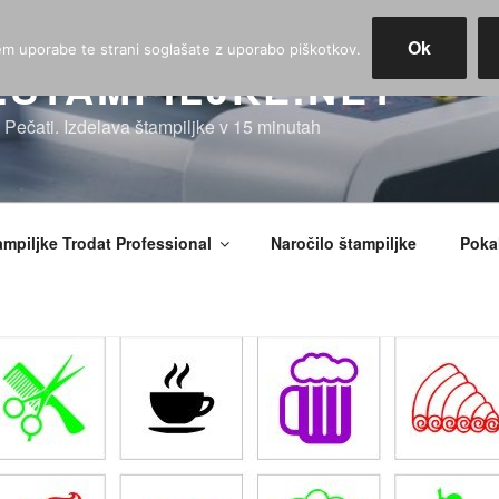
Ok
jem uporabe te strani soglašate z uporabo piškotkov.
STAMPILJKE.NET
, Pečati. Izdelava štampiljke v 15 minutah
ampiljke Trodat Professional
Naročilo štampiljke
Pokal