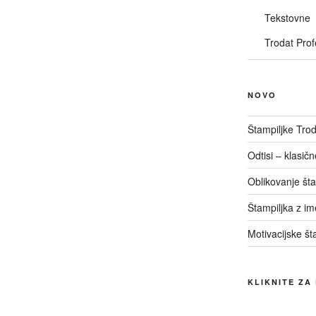
Tekstovne
Trodat Prof
NOVO
Štampiljke Trod
Odtisi – klasič
Oblikovanje št
Štampiljka z i
Motivacijske št
KLIKNITE ZA