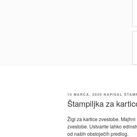
OBJAVLJENO
10 MARCA, 2020
NAPISAL
ŠTAMP
DNE
Štampiljka za karti
Žigi za kartice zvestobe. Majhni 
zvestobe. Ustvarite lahko edinst
od naših obstoječih predlog.