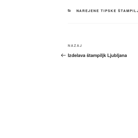
KATEGORIJE
NAREJENE TIPSKE ŠTAMPIL
Navigacija
Prejšnji
NAZAJ
prispevka
prispevek
Izdelava štampiljk Ljubljana