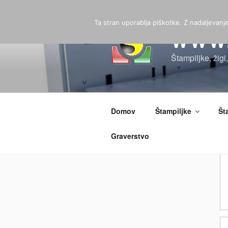
Skoči
na
Ta stran uporablja piškotke. Z nadaljevan
vsebino
WWW.
Štampiljke, žigi
Domov
Štampiljke
Št
Graverstvo