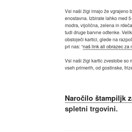
Vsi naši žigi imajo že vgrajeno 
enostavna. Izbirate lahko med 5-
modra, vijolična, zelena in rdeč
tudi druge barvne odtenke. Velik
obstoječi kartici, glede na razpol
pri nas: “
naš link ali obrazec za n
Vsi naši žigi kartic zvestobe so 
vseh primerih, od gostinske, friz
Naročilo štampiljk z
spletni trgovini.