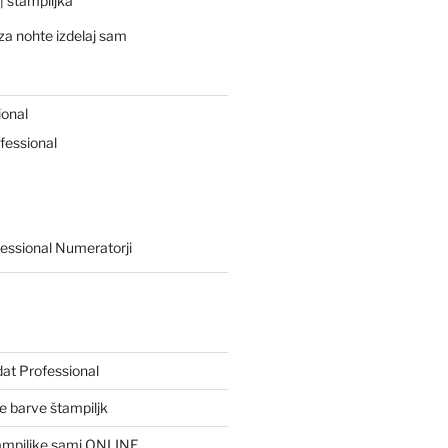
 | štampiljka
za nohte izdelaj sam
ional
fessional
essional Numeratorji
dat Professional
ne barve štampiljk
ampiljke sami ONLINE