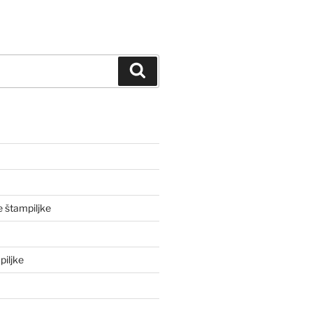
Iskanje
e štampiljke
iljke