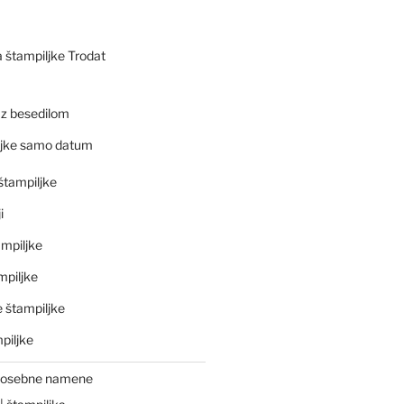
a štampiljke Trodat
 z besedilom
ljke samo datum
štampiljke
i
mpiljke
mpiljke
 štampiljke
piljke
 posebne namene