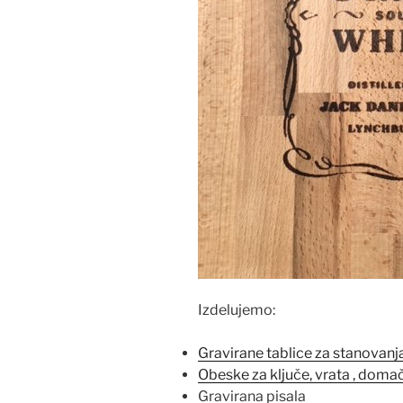
Izdelujemo:
Gravirane tablice za stanovanj
Obeske za ključe, vrata , domač
Gravirana pisala