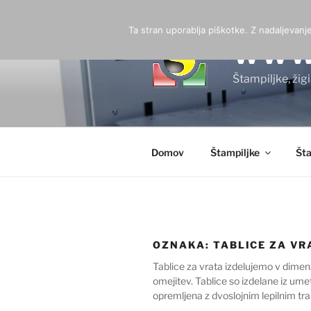
Skoči
na
Ta stran uporablja piškotke. Z nadaljevan
vsebino
WWW.
Štampiljke, žig
Domov
Štampiljke
Šta
OZNAKA:
TABLICE ZA VR
Tablice za vrata izdelujemo v dimenz
omejitev. Tablice so izdelane iz ume
opremljena z dvoslojnim lepilnim tr