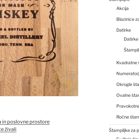
Akcija
Blazinice z
Datirke
Datirke
Štampi
Kvadratne 
Numeratorj
Okrogle šta
Ovalne šta
Pravokotne
Ročne štam
a in poslovne prostore
e živali
Štampiljke za