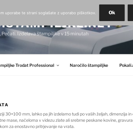
Ok
jem uporabe te strani soglašate z uporabo piškotkov.
STAMPILJKE.NET
i, Pečati. Izdelava štampiljke v 15 minutah
mpiljke Trodat Professional
Naročilo štampiljke
Pokali.
ATA
iji 30×100 mm, lahko pa jih izdelamo tudi po vaših željah, dimenzija in 
tne mase, načeloma v videzu zlate ali srebrne peskane kovine, gravura p
akom za enostavno pritrjevanje na vrata.