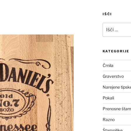
IŠČI
Išči:
KATEGORIJE
Črnila
Graverstvo
Narejene tipsk
Pokali
Prenosne štamp
Razno
Štampiljke