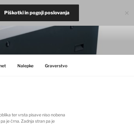
Piškotki in pogoji poslovanja
net
Nalepke
Graverstvo
oblika ter vrsta pisave niso nobena
a je črna. Zadnja stran pa je