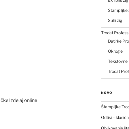
Ex libris žig
Štampiljke 
Suhi žig
Trodat Profess
Datirke Pro
Okrogle
Tekstovne
Trodat Prof
NOVO
Izdelaj online
Štampiljke Tro
Odtisi – klasič
Oblikovanje št