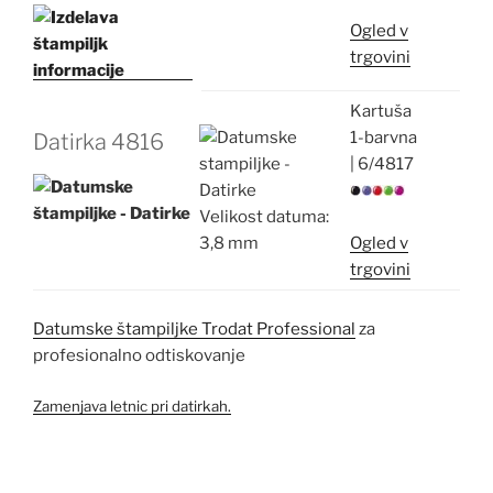
Ogled v
trgovini
Kartuša
1-barvna
Datirka
4816
|
6/4817
Velikost datuma:
3,8 mm
Ogled v
trgovini
Datumske štampiljke Trodat Professional
za
profesionalno odtiskovanje
Zamenjava letnic pri datirkah.