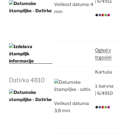
|
6/4911
Velikost datuma: 4
mm
Ogled v
trgovini
Kartuša
Datirka
4810
1-barvna
|
6/4910
Velikost datuma:
3,8 mm