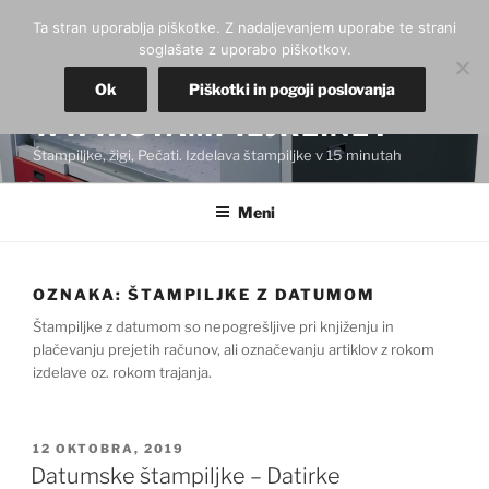
Skoči
Ta stran uporablja piškotke. Z nadaljevanjem uporabe te strani
na
soglašate z uporabo piškotkov.
vsebino
Ok
Piškotki in pogoji poslovanja
WWW.STAMPILJKE.NET
Štampiljke, žigi, Pečati. Izdelava štampiljke v 15 minutah
Meni
OZNAKA:
ŠTAMPILJKE Z DATUMOM
Štampiljke z datumom so nepogrešljive pri knjiženju in
plačevanju prejetih računov, ali označevanju artiklov z rokom
izdelave oz. rokom trajanja.
OBJAVLJENO
12 OKTOBRA, 2019
DNE
Datumske štampiljke – Datirke