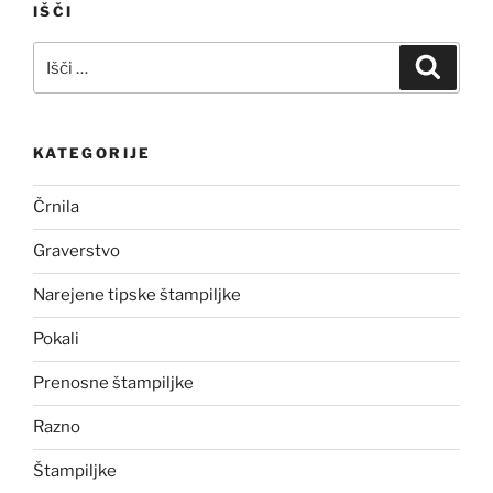
IŠČI
Išči:
Iskanj
KATEGORIJE
Črnila
Graverstvo
Narejene tipske štampiljke
Pokali
Prenosne štampiljke
Razno
Štampiljke