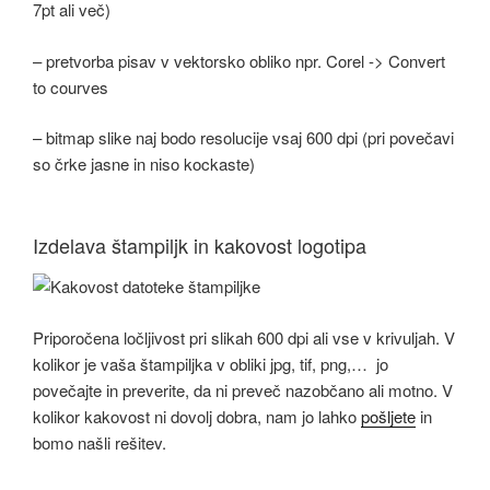
7pt ali več)
– pretvorba pisav v vektorsko obliko npr. Corel -> Convert
to courves
– bitmap slike naj bodo resolucije vsaj 600 dpi (pri povečavi
so črke jasne in niso kockaste)
Izdelava štampiljk in kakovost logotipa
Priporočena ločljivost pri slikah 600 dpi ali vse v krivuljah. V
kolikor je vaša štampiljka v obliki jpg, tif, png,… jo
povečajte in preverite, da ni preveč nazobčano ali motno. V
kolikor kakovost ni dovolj dobra, nam jo lahko
pošljete
in
bomo našli rešitev.