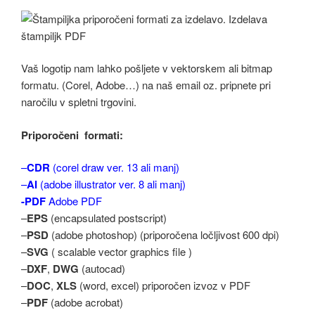
Vaš logotip nam lahko pošljete v vektorskem ali bitmap
formatu. (Corel, Adobe…) na naš email oz. pripnete pri
naročilu v spletni trgovini.
Priporočeni formati:
–
CDR
(corel draw ver. 13 ali manj)
–
AI
(adobe illustrator ver. 8 ali manj)
-PDF
Adobe PDF
–
EPS
(encapsulated postscript)
–
PSD
(adobe photoshop) (priporočena ločljivost 600 dpi)
–
SVG
( scalable vector graphics file )
–
DXF
,
DWG
(autocad)
–
DOC
,
XLS
(word, excel) priporočen izvoz v PDF
–
PDF
(adobe acrobat)