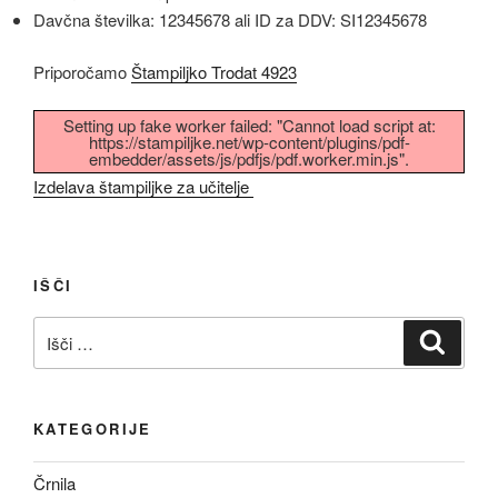
Davčna številka: 12345678 ali ID za DDV: SI12345678
Priporočamo
Štampiljko Trodat 4923
Setting up fake worker failed: "Cannot load script at:
https://stampiljke.net/wp-content/plugins/pdf-
embedder/assets/js/pdfjs/pdf.worker.min.js".
Izdelava štampiljke za učitelje
IŠČI
Išči:
Iskanj
KATEGORIJE
Črnila