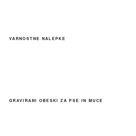
VARNOSTNE NALEPKE
GRAVIRANI OBESKI ZA PSE IN MUCE
NAJCENEJŠI POKALI NA SPLETU
INFORMACIJE IN KONTAKT
Piškotki in pogoji poslovanja
Kontakt