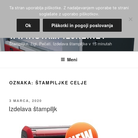
Skoči
Ta stran uporablja piškotke. Z nadaljevanjem uporabe te strani
na
soglašate z uporabo piškotkov.
vsebino
Ok
Piškotki in pogoji poslovanja
WWW.STAMPILJKE.NET
Štampiljke, žigi, Pečati. Izdelava štampiljke v 15 minutah
Meni
OZNAKA:
ŠTAMPILJKE CELJE
OBJAVLJENO
3 MARCA, 2020
DNE
Izdelava štampiljk