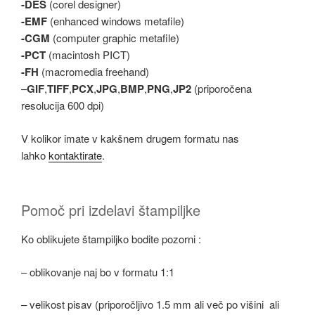
-DES
(corel designer)
-EMF
(enhanced windows metafile)
-CGM
(computer graphic metafile)
-PCT
(macintosh PICT)
-FH
(macromedia freehand)
–
GIF
,
TIFF
,
PCX
,
JPG
,
BMP
,
PNG
,
JP2
(priporočena
resolucija 600 dpi)
V kolikor imate v kakšnem drugem formatu nas
lahko
kontaktirate
.
Pomoč pri izdelavi štampiljke
Ko oblikujete štampiljko bodite pozorni :
– oblikovanje naj bo v formatu 1:1
– velikost pisav (priporočljivo 1.5 mm ali več po višini ali