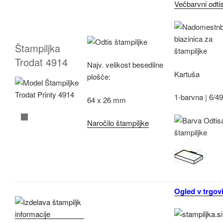
Večbarvni odti
Štampiljka
Trodat 4914
Najv.
velikost besedilne
Kartuša
plošče:
1-barvna |
6/4
64 x 26 mm
Naročilo štampiljke
Ogled v trgovi