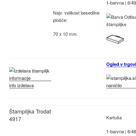
1-barvna |
6/4
Najv.
velikost besedilne
plošče:
70 x 10 mm
Ogled v trgovi
info izdelava
Štampiljka Trodat
Kartuša
4917
1-barvna |
6/4