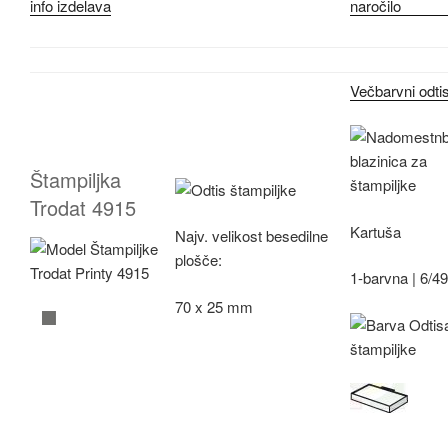
info izdelava
Večbarvni odti
Štampiljka
Trodat 4915
Kartuša
Najv.
velikost besedilne
plošče:
1-barvna |
6/4
70 x 25 mm