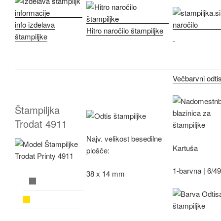
info izdelava
Hitro naročilo štampiljke
štampiljke
Večbarvni odti
Štampiljka
Trodat 4911
Najv.
velikost besedilne
Kartuša
plošče:
1-barvna |
6/4
38 x 14 mm