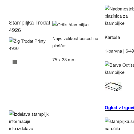
Štampiljka Trodat
4926
Kartuša
Najv.
velikost besedilne
plošče:
1-barvna |
6/4
75 x 38 mm
Ogled v trgovi
info izdelava