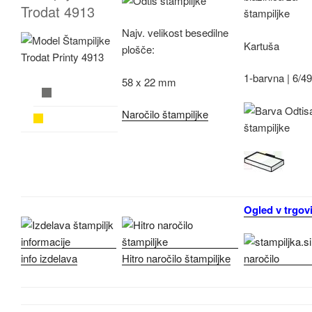
Trodat 4913
Najv.
velikost besedilne
Kartuša
plošče:
1-barvna |
6/4
58 x 22 mm
Naročilo štampiljke
Ogled v trgovi
info izdelava
Hitro naročilo štampiljke