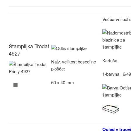
Večbarvni odti
Štampiljka Trodat
4927
Kartuša
Najv.
velikost besedilne
plošče:
1-barvna |
6/4
60 x 40 mm
Ogled v trgovi