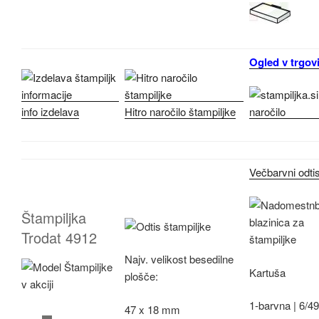
Ogled v trgovi
info izdelava
Hitro naročilo štampiljke
Večbarvni odti
Štampiljka
Trodat 4912
Najv.
velikost besedilne
Kartuša
plošče:
1-barvna |
6/4
47 x 18 mm