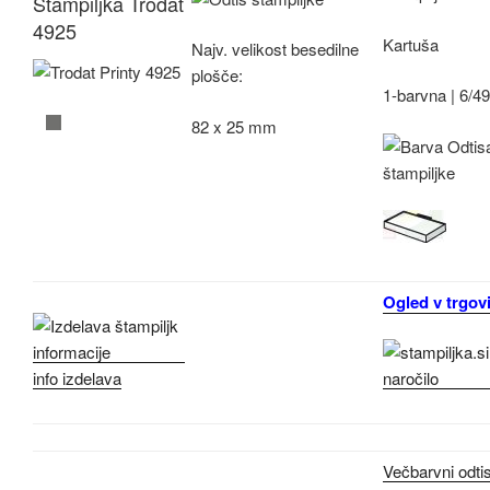
Štampiljka Trodat
4925
Kartuša
Najv.
velikost besedilne
plošče:
1-barvna |
6/4
82 x 25 mm
Ogled v trgovi
info izdelava
Večbarvni odti