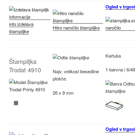
Ogled v trgovi
info izdelava
Hitro naročilo štampiljke
štampiljke
Kartuša
Štampiljka
Trodat 4910
1-barvna |
6/4
Najv.
velikost besedilne
plošče:
26 x 9 mm
Ogled v trgovi