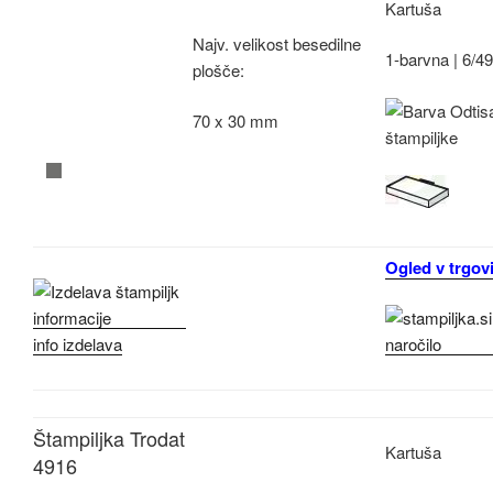
Kartuša
Najv.
velikost besedilne
1-barvna |
6/4
plošče:
70 x 30 mm
Ogled v trgovi
info izdelava
Štampiljka Trodat
Kartuša
4916