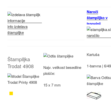
Naroči
štampiljko v
trgovini
i
info izdelava
štampiljke
Kartuša
Štampiljka
Trodat 4908
1-barvna |
6/4
Najv.
velikost besedilne
plošče:
15 x 7 mm