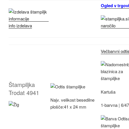
Ogled v trgovi
info izdelava
Večbarvni odti
Štampiljka
Trodat 4941
Kartuša
Najv.
velikost besedilne
1-barvna |
6/4
plošče:
41 x 24 mm