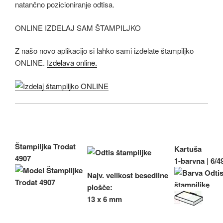
natančno pozicioniranje odtisa.
ONLINE IZDELAJ SAM ŠTAMPILJKO
Z našo novo aplikacijo si lahko sami izdelate štampiljko
ONLINE.
Izdelava online.
Štampiljka Trodat
Kartuša
4907
1-barvna |
6/4
Najv.
velikost besedilne
plošče:
13 x 6 mm