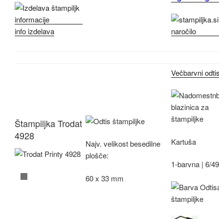
info izdelava
Večbarvni odti
Štampiljka Trodat
4928
Kartuša
Najv.
velikost besedilne
plošče:
1-barvna |
6/4
60 x 33 mm