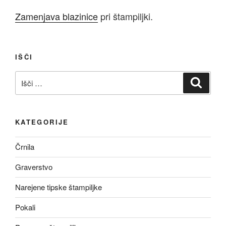
Zamenjava blazinice
pri štampiljki.
IŠČI
Išči:
Iskanj
KATEGORIJE
Črnila
Graverstvo
Narejene tipske štampiljke
Pokali