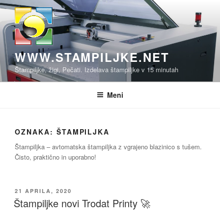
Skoči
na
vsebino
WWW.STAMPILJKE.NET
Štampiljke, žigi, Pečati. Izdelava štampiljke v 15 minutah
Meni
OZNAKA:
ŠTAMPILJKA
Štampiljka – avtomatska štampiljka z vgrajeno blazinico s tušem.
Čisto, praktično in uporabno!
OBJAVLJENO
21 APRILA, 2020
DNE
Štampiljke novi Trodat Printy 🚀