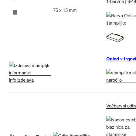
1-barvna |
6/4
75 x 15 mm
Ogled v trgovi
info izdelava
Večbarvni odti