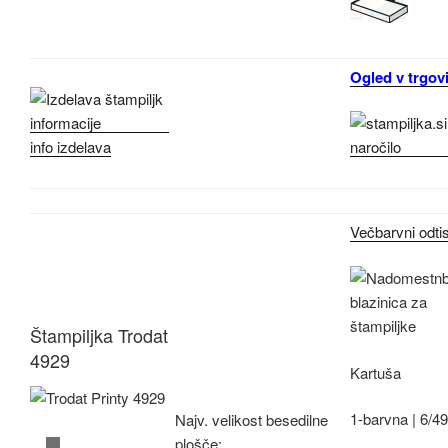
Ogled v trgovi
info izdelava
Večbarvni odti
Štampiljka Trodat
4929
Kartuša
1-barvna |
6/4
Najv.
velikost besedilne
plošče: