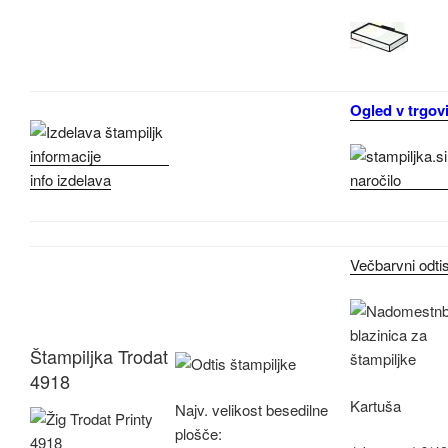
Ogled v trgovi
info izdelava
Večbarvni odti
Štampiljka Trodat
4918
Kartuša
Najv.
velikost besedilne
plošče: