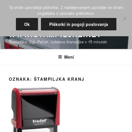
Skoči
Ta stran uporablja piškotke. Z nadaljevanjem uporabe te strani
na
soglašate z uporabo piškotkov.
vsebino
Ok
Piškotki in pogoji poslovanja
WWW.STAMPILJKE.NET
Štampiljke, žigi, Pečati. Izdelava štampiljke v 15 minutah
Meni
OZNAKA:
ŠTAMPILJKA KRANJ