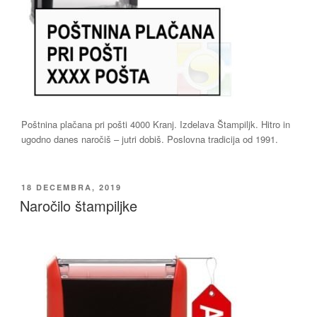
Poštnina plačana pri pošti 4000 Kranj. Izdelava Štampiljk. Hitro in
ugodno danes naročiš – jutri dobiš. Poslovna tradicija od 1991.
OBJAVLJENO
18 DECEMBRA, 2019
DNE
Naročilo štampiljke