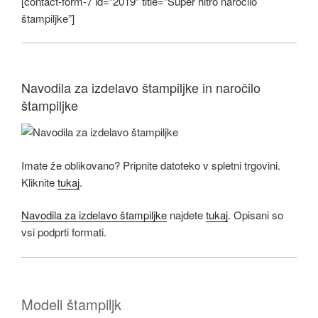
[contact-form-7 id=”2019″ title=”Super hitro naročilo
štampiljke”]
Navodila za izdelavo štampiljke in naročilo
štampiljke
Imate že oblikovano? Pripnite datoteko v spletni trgovini.
Kliknite
tukaj
.
Navodila za izdelavo štampiljke
najdete
tukaj
. Opisani so
vsi podprti formati.
Modeli štampiljk