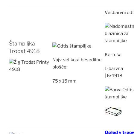
Večbarvni odt
Štampiljka
Trodat 4918
Kartuša
Najv.
velikost besedilne
plošče:
1-barvna
|
6/4918
75 x 15 mm
Ogled v trgov