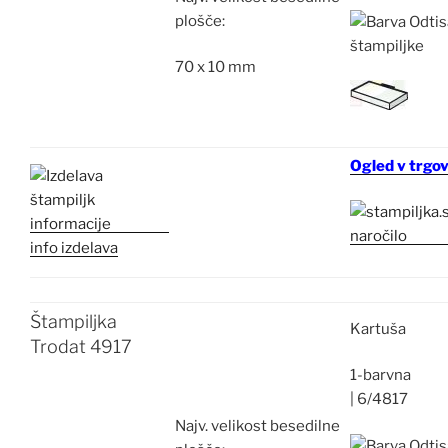
plošče:
70 x 10 mm
Ogled v trgov
info izdelava
Štampiljka
Kartuša
Trodat 4917
1-barvna
|
6/4817
Najv.
velikost besedilne