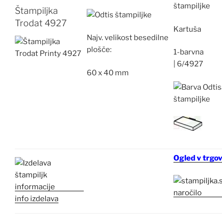
Štampiljka
Trodat 4927
Kartuša
Najv.
velikost besedilne
plošče:
1-barvna
|
6/4927
60 x 40 mm
Ogled v trgov
info izdelava