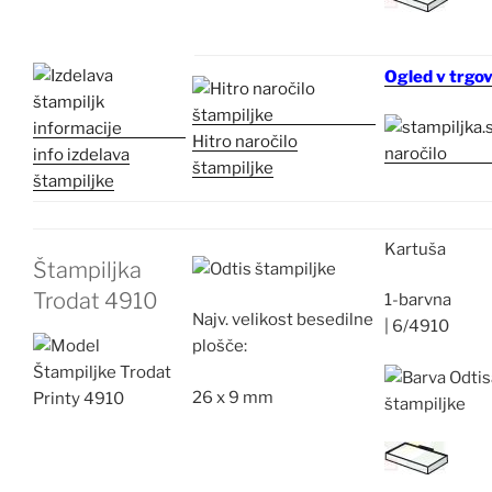
Ogled v trgov
Hitro naročilo
info izdelava
štampiljke
štampiljke
Kartuša
Štampiljka
Trodat 4910
1-barvna
Najv.
velikost besedilne
|
6/4910
plošče:
26 x 9 mm