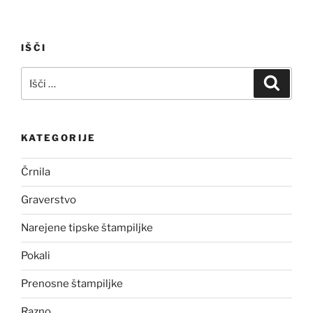
IŠČI
Išči:
Iskanj
KATEGORIJE
Črnila
Graverstvo
Narejene tipske štampiljke
Pokali
Prenosne štampiljke
Razno