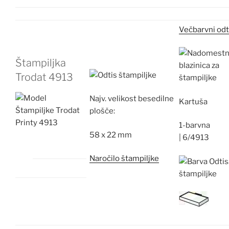
Večbarvni odt
Štampiljka
Trodat 4913
Najv.
velikost besedilne
Kartuša
plošče:
1-barvna
58 x 22 mm
|
6/4913
Naročilo štampiljke