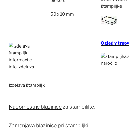
plošče:
50 x 10 mm
Ogled v trgov
info izdelava
Izdelava štampiljk
Nadomestne blazinice
za štampiljke.
Zamenjava blazinice
pri štampiljki.