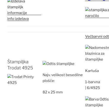
info izdelava
Večbarvni odt
Štampiljka
Trodat 4925
Kartuša
Najv.
velikost besedilne
plošče:
1-barvna
|
6/4925
82 x 25 mm