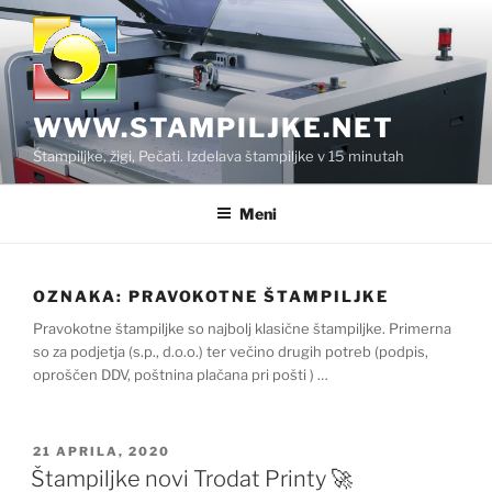
Skoči
na
vsebino
WWW.STAMPILJKE.NET
Štampiljke, žigi, Pečati. Izdelava štampiljke v 15 minutah
Meni
OZNAKA:
PRAVOKOTNE ŠTAMPILJKE
Pravokotne štampiljke so najbolj klasične štampiljke. Primerna
so za podjetja (s.p., d.o.o.) ter večino drugih potreb (podpis,
oproščen DDV, poštnina plačana pri pošti ) …
OBJAVLJENO
21 APRILA, 2020
DNE
Štampiljke novi Trodat Printy 🚀