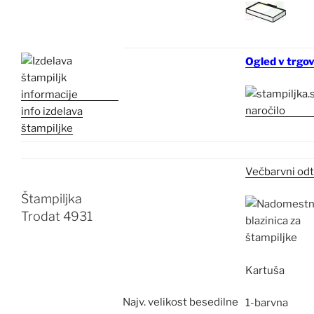
Ogled v trgov
info izdelava
štampiljke
Večbarvni odt
Štampiljka
Trodat 4931
Kartuša
Najv.
velikost besedilne
1-barvna