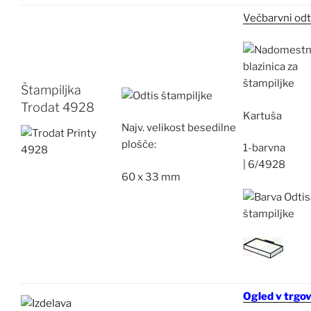
Večbarvni odt
Štampiljka
Trodat 4928
Kartuša
Najv.
velikost besedilne
plošče:
1-barvna
|
6/4928
60 x 33 mm
Ogled v trgov