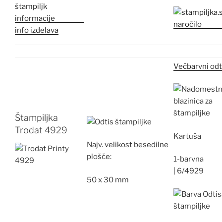
info izdelava
Večbarvni odt
Štampiljka
Trodat 4929
Kartuša
Najv.
velikost besedilne
plošče:
1-barvna
|
6/4929
50 x 30 mm