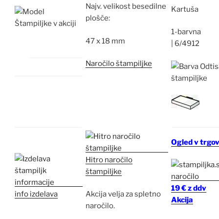
Najv.
velikost besedilne
Kartuša
plošče:
1-barvna
47 x 18 mm
|
6/4912
Naročilo štampiljke
Ogled v trgov
Hitro naročilo
štampiljke
19 € z ddv
info izdelava
Akcija velja za spletno
Akcija
naročilo.