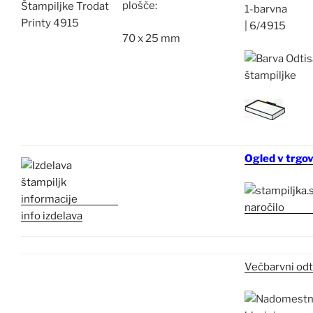
plošče:
1-barvna
|
6/4915
70 x 25 mm
Ogled v trgov
info izdelava
Večbarvni odt