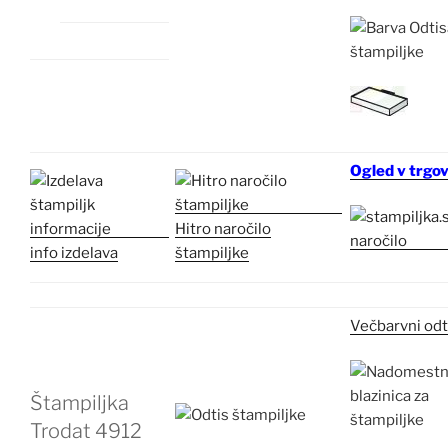
Ogled v trgov
Hitro naročilo
info izdelava
štampiljke
Večbarvni odt
Štampiljka
Trodat 4912