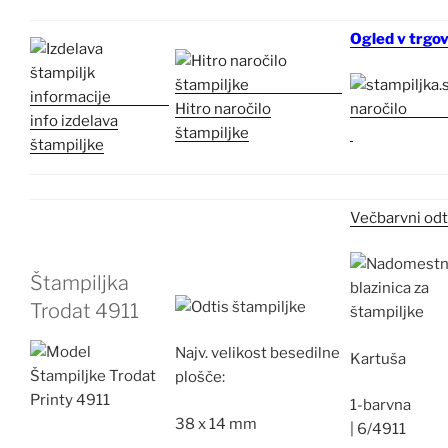
Ogled v trgov
Hitro naročilo
info izdelava
štampiljke
štampiljke
Večbarvni odt
Štampiljka
Trodat 4911
Najv.
velikost besedilne
Kartuša
plošče:
1-barvna
38 x 14 mm
|
6/4911