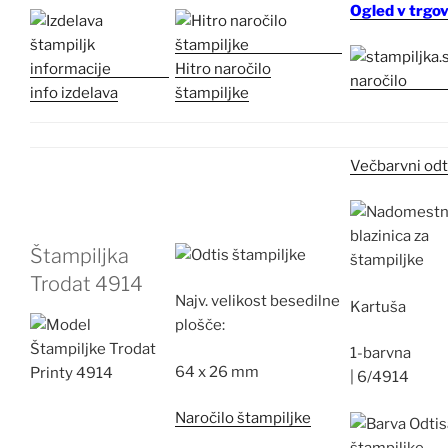
Ogled v trgov
Hitro naročilo
info izdelava
štampiljke
Večbarvni odt
Štampiljka
Trodat 4914
Najv.
velikost besedilne
Kartuša
plošče:
1-barvna
64 x 26 mm
|
6/4914
Naročilo štampiljke