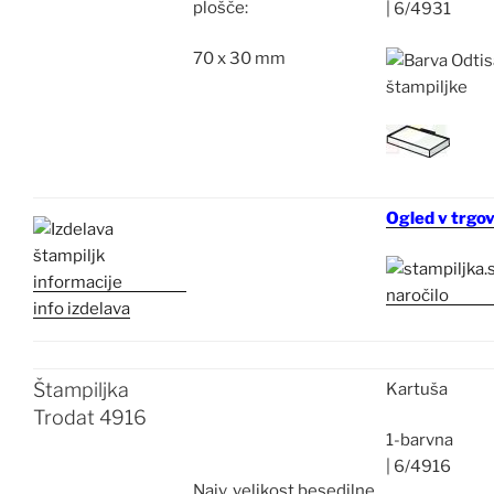
plošče:
|
6/4931
70 x 30 mm
Ogled v trgov
info izdelava
Štampiljka
Kartuša
Trodat 4916
1-barvna
|
6/4916
Najv.
velikost besedilne