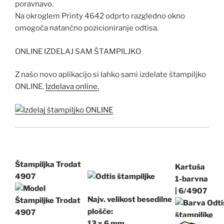
poravnavo.
Na okroglem Printy 4642 odprto razgledno okno
omogoča natančno pozicioniranje odtisa.
ONLINE IZDELAJ SAM ŠTAMPILJKO
Z našo novo aplikacijo si lahko sami izdelate štampiljko
ONLINE.
Izdelava online.
Štampiljka Trodat
Kartuša
4907
1-barvna
|
6/4907
Najv.
velikost besedilne
plošče:
13 x 6 mm