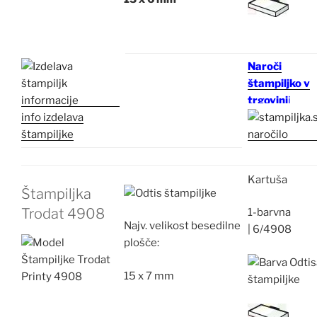
Naroči
štampiljko v
trgovini
i
info izdelava
štampiljke
Kartuša
Štampiljka
Trodat 4908
1-barvna
Najv.
velikost besedilne
|
6/4908
plošče:
15 x 7 mm