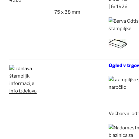
|
6/4926
75 x 38 mm
Ogled v trgov
info izdelava
Večbarvni odt