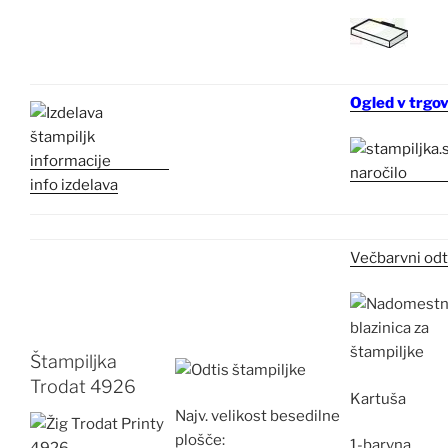
Ogled v trgov
info izdelava
Večbarvni odt
Štampiljka
Trodat 4926
Kartuša
Najv.
velikost besedilne
plošče:
1-barvna