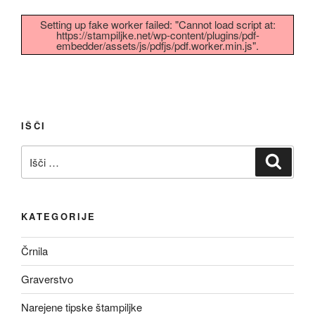
Setting up fake worker failed: "Cannot load script at:
https://stampiljke.net/wp-content/plugins/pdf-
embedder/assets/js/pdfjs/pdf.worker.min.js".
IŠČI
Išči:
Iskanj
KATEGORIJE
Črnila
Graverstvo
Narejene tipske štampiljke