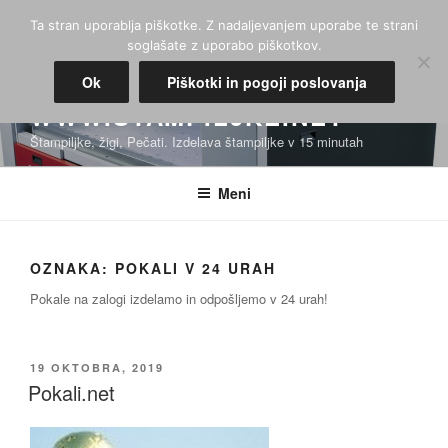
Skoči
Ta stran uporablja piškotke. Z nadaljevanjem uporabe te strani
na
soglašate z uporabo piškotkov.
vsebino
Ok
Piškotki in pogoji poslovanja
WWW.STAMPILJKE.NET
Štampiljke, žigi, Pečati. Izdelava štampiljke v 15 minutah
Meni
OZNAKA:
POKALI V 24 URAH
Pokale na zalogi izdelamo in odpošljemo v 24 urah!
OBJAVLJENO
19 OKTOBRA, 2019
DNE
Pokali.net