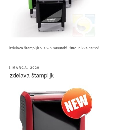
Izdelava štampiljk v 15-ih minutah! Hitro in kvalitetno!
OBJAVLJENO
3 MARCA, 2020
DNE
Izdelava štampiljk