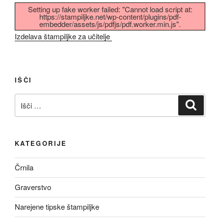
Setting up fake worker failed: "Cannot load script at:
https://stampiljke.net/wp-content/plugins/pdf-
embedder/assets/js/pdfjs/pdf.worker.min.js".
Izdelava štampiljke za učitelje
IŠČI
Išči:
Iskanj
KATEGORIJE
Črnila
Graverstvo
Narejene tipske štampiljke