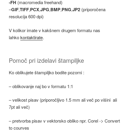
-FH
(macromedia freehand)
–
GIF
,
TIFF
,
PCX
,
JPG
,
BMP
,
PNG
,
JP2
(priporočena
resolucija 600 dpi)
V kolikor imate v kakšnem drugem formatu nas
lahko
kontaktirate
.
Pomoč pri izdelavi štampiljke
Ko oblikujete štampiljko bodite pozorni :
– oblikovanje naj bo v formatu 1:1
– velikost pisav (priporočljivo 1.5 mm ali več po višini ali
7pt ali več)
– pretvorba pisav v vektorsko obliko npr. Corel -> Convert
to courves