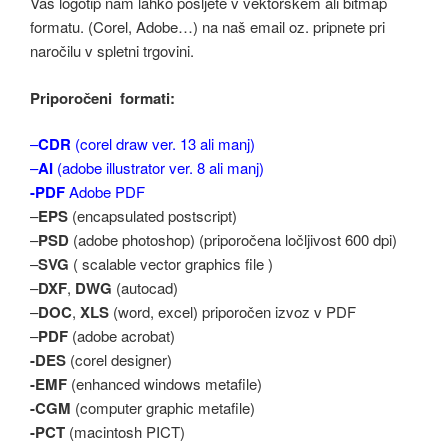
Vaš logotip nam lahko pošljete v vektorskem ali bitmap
formatu. (Corel, Adobe…) na naš email oz. pripnete pri
naročilu v spletni trgovini.
Priporočeni formati:
–
CDR
(corel draw ver. 13 ali manj)
–
AI
(adobe illustrator ver. 8 ali manj)
-PDF
Adobe PDF
–
EPS
(encapsulated postscript)
–
PSD
(adobe photoshop) (priporočena ločljivost 600 dpi)
–
SVG
( scalable vector graphics file )
–
DXF
,
DWG
(autocad)
–
DOC
,
XLS
(word, excel) priporočen izvoz v PDF
–
PDF
(adobe acrobat)
-DES
(corel designer)
-EMF
(enhanced windows metafile)
-CGM
(computer graphic metafile)
-PCT
(macintosh PICT)