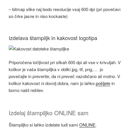
– bitmap slike naj bodo resolucije vsaj 600 dpi (pri povečavi
so črke jasne in niso kockaste)
Izdelava štampiljk in kakovost logotipa
Priporočena ločljivost pri slikah 600 dpi ali vse v krivuljah. V
kolikor je vaša štampiljka v obliki jpg, tif, png,… jo
povečajte in preverite, da ni preveč nazobčano ali motno. V
kolikor kakovost ni dovolj dobra, nam jo lahko
pošljete
in
bomo našli rešitev.
Izdelaj štampiljko ONLINE sam
Štampiljko si lahko izdelate tudi sami
ONLINE
.