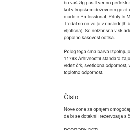
bo vaš žig pustil vedno perfektn
kot v tropskem deževnem gozdu
modele Professional, Printy in M
Trodat so na voljo v naslednjih 
vijolična) So neizbrisna v sklad
popolno kakovost odtisa.
Poleg tega črna barva izpolnjuje
11798 Arhivnostni standard zaje
videz črk, svetlobna odpornost,
toplotno odpornost.
Čisto
Nove cone za oprijem omogočajo
da bi se dotaknili rezervoarja s č
PODROBNOSTi