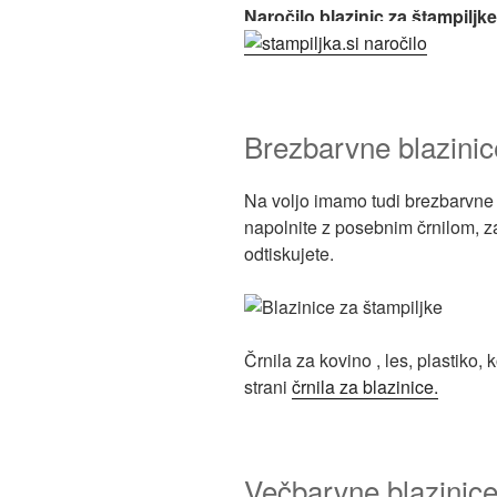
Naročilo blazinic za štampiljk
Brezbarvne blazinic
Na voljo imamo tudi brezbarvne 
napolnite z posebnim črnilom, za
odtiskujete.
Črnila za kovino , les, plastiko,
strani
črnila za blazinice.
Večbarvne blazinic