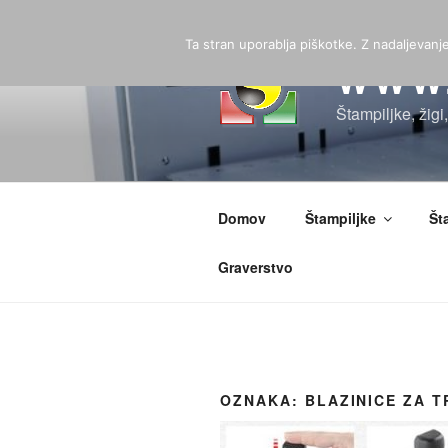
Skoči
na
Ta stran uporablja piškotke. Z nadaljevan
vsebino
WWW.
Štampiljke, žigi
Domov
Štampiljke
Št
Graverstvo
OZNAKA:
BLAZINICE ZA 