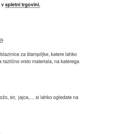
e v
spletni trgovini.
e
blazinice za štampiljke, katere lahko
 različno vrsto materiala, na katerega
 kožo, sir, jajca,… si lahko ogledate na
e