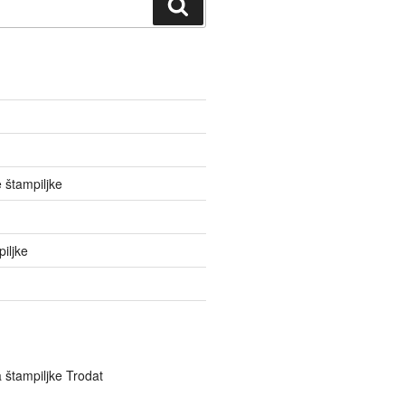
Iskanje
 štampiljke
iljke
a štampiljke Trodat