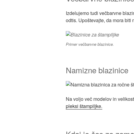
Izdelujemo tudi večbarvne blazi
odtis. Upoštevajte, da mora bit
Primer večbarvne blazinice.
Namizne blazinice
Na voljo več modelov in velikos
pleksi štampiljke.
Kdaj je čas za zame