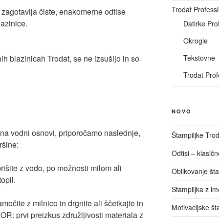
Trodat Professi
zagotavlja čiste, enakomerne odtise
lazinice.
Datirke Pro
Okrogle
Tekstovne
h blazinicah Trodat, se ne izsušijo in so
Trodat Prof
NOVO
at na vodni osnovi, priporočamo naslednje,
Štampiljke Trod
ršine:
Odtisi – klasič
išite z vodo, po možnosti milom ali
Oblikovanje št
opil.
Štampiljka z i
amočite z milnico in drgnite ali ščetkajte in
Motivacijske št
R: prvi preizkus združljivosti materiala z