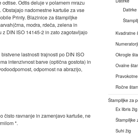
Datirke
e odtise. Odtis deluje v polarnem mrazu
. Obstajajo nadomestne kartuše za vse
Datirke
obile Printy. Blazinice za štampiljke
Štampil
barvah(črna, modra, rdeča, zelena in
u z DIN ISO 14145-2 in zato zagotavljajo
Kvadratne š
Numeratorj
 bistvene lastnosti trajnosti po DIN ISO
Okrogle šta
ma intenzivnost barve (optična gostota) in
Ovalne štam
 vodoodpornost, odpornost na abrazijo,
Pravokotne 
Ročne štam
Štampiljke za
Ex libris žig
 čisto ravnanje in zamenjavo kartuše, ne
Štampiljke 
rnilom *.
Suhi žig