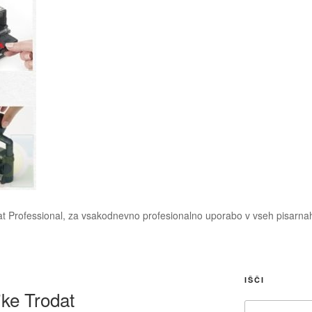
at Professional, za vsakodnevno profesionalno uporabo v vseh pisarnah,
IŠČI
jke Trodat
Išči: