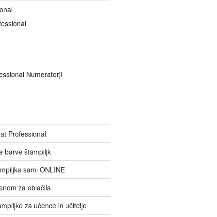
onal
fessional
essional Numeratorji
at Professional
ne barve štampiljk
ampiljke sami ONLINE
menom za oblačila
ampiljke za učence in učitelje