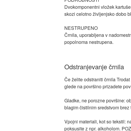
Dvokomponentni vložek kartuše 
skozi celotno življenjsko dobo b
NESTRUPENO
Črnila, uporabljena v nadomestni
popolnoma nestrupena.
Odstranjevanje črnila
Če želite odstraniti črnila Trod
glede na površino prizadete pov
Gladke, ne porozne površine: obr
blagim čistilnim sredstvom brez t
Vpojni materiali, kot so tekstil: n
poksusite z npr. alkoholom. POZO