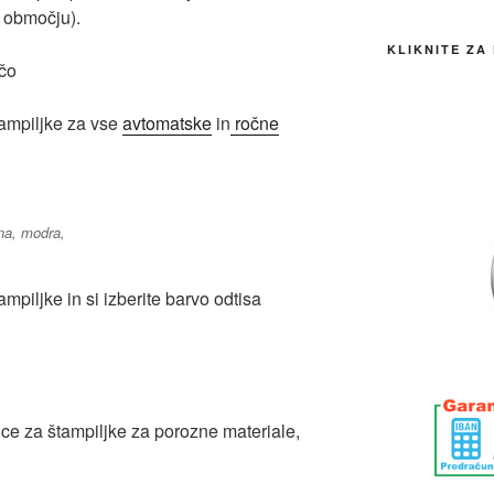
 območju).
KLIKNITE ZA
ačo
tampiljke za vse
avtomatske
in
ročne
na, modra,
ampiljke in si izberite barvo odtisa
e za štampiljke za porozne materiale,