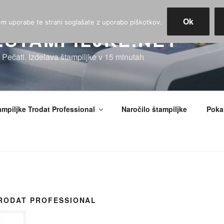
Ok
jem uporabe te strani soglašate z uporabo piškotkov.
STAMPILJKE.NET
, Pečati. Izdelava štampiljke v 15 minutah
ampiljke Trodat Professional
Naročilo štampiljke
Pokal
TRODAT PROFESSIONAL