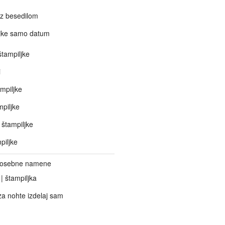
 z besedilom
jke samo datum
tampiljke
i
mpiljke
piljke
štampiljke
piljke
 posebne namene
 | štampiljka
za nohte izdelaj sam