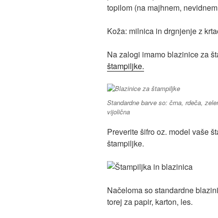
topilom (na majhnem, nevidnem
Koža: milnica in drgnjenje z krt
Na zalogi imamo blazinice za š
štampiljke.
Standardne barve so: črna, rdeča, zele
vijolična
Preverite šifro oz. model vaše št
štampiljke.
Načeloma so standardne blazinic
torej za papir, karton, les.