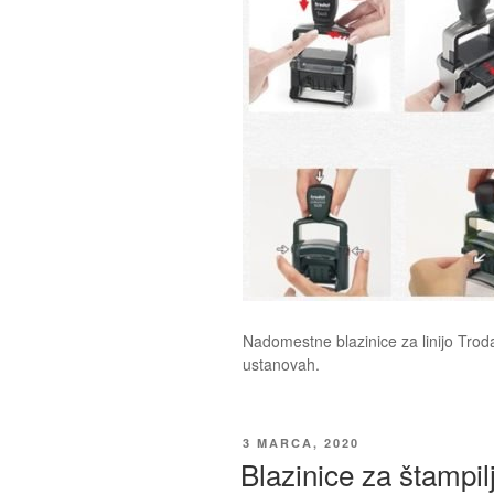
Nadomestne blazinice za linijo Trod
ustanovah.
OBJAVLJENO
3 MARCA, 2020
DNE
Blazinice za štampil