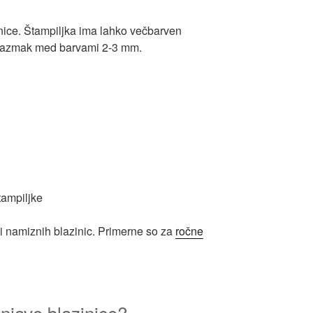
nice. Štampiljka ima lahko večbarven
i razmak med barvami 2-3 mm.
ti namiznih blazinic. Primerne so za
ročne
njavo blazinice?