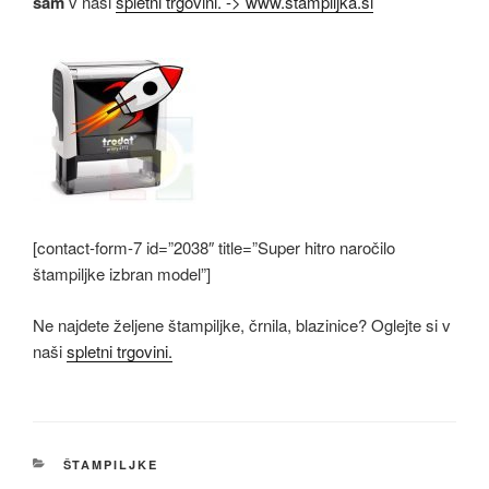
sam
v naši
spletni trgovini. -> www.stampiljka.si
[contact-form-7 id=”2038″ title=”Super hitro naročilo
štampiljke izbran model”]
Ne najdete željene štampiljke, črnila, blazinice? Oglejte si v
naši
spletni trgovini.
KATEGORIJE
ŠTAMPILJKE