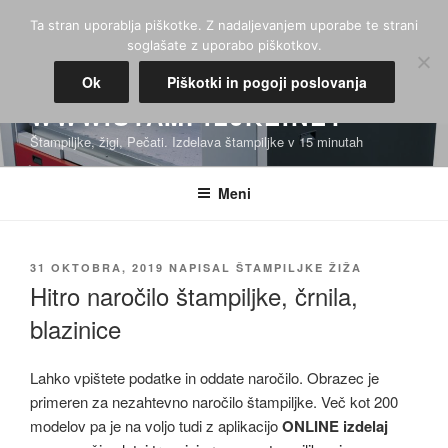
Skoči
Ta stran uporablja piškotke. Z nadaljevanjem uporabe te strani
na
soglašate z uporabo piškotkov.
vsebino
Ok
Piškotki in pogoji poslovanja
WWW.STAMPILJKE.NET
Štampiljke, žigi, Pečati. Izdelava štampiljke v 15 minutah
Meni
OBJAVLJENO
31 OKTOBRA, 2019
NAPISAL
ŠTAMPILJKE ŽIŽA
DNE
Hitro naročilo štampiljke, črnila,
blazinice
Lahko vpištete podatke in oddate naročilo. Obrazec je
primeren za nezahtevno naročilo štampiljke. Več kot 200
modelov pa je na voljo tudi z aplikacijo
ONLINE izdelaj