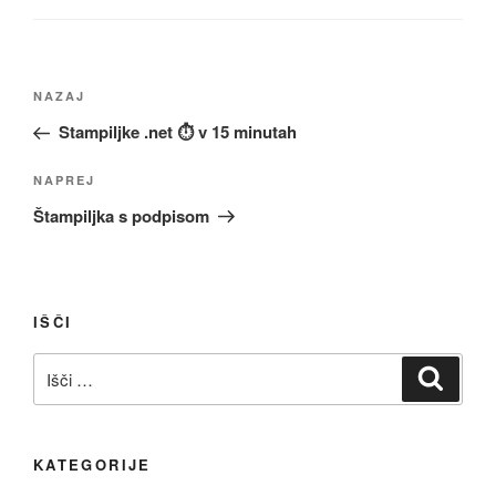
Navigacija
Prejšnji
NAZAJ
prispevka
prispevek
Stampiljke .net ⏱️ v 15 minutah
Naslednji
NAPREJ
prispevek
Štampiljka s podpisom
IŠČI
Išči:
Iskanj
KATEGORIJE